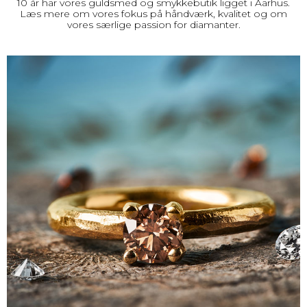
10 år har vores guldsmed og
smykkebutik ligget i Aarhus
.
Læs mere om vores fokus på håndværk, kvalitet og om
vores særlige passion for
diamanter
.