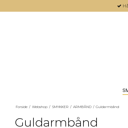
Hå
S
Forside
/
Webshop
/
SMYKKER
/
ARMBÅND
/
Guldarmbånd
Guldarmbånd