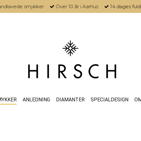
ndlavede smykker
Over 10 år i Aarhus
14 dages fuld
MYKKER
ANLEDNING
DIAMANTER
SPECIALDESIGN
OM