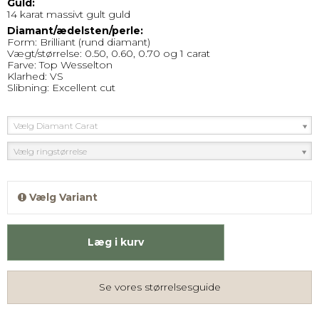
Guld:
14 karat massivt gult guld
Diamant/ædelsten/perle:
Form: Brilliant (rund diamant)
Vægt/størrelse: 0.50, 0.60, 0.70 og 1 carat
Farve: Top Wesselton
Klarhed: VS
Slibning: Excellent cut
Vælg Diamant Carat
Vælg ringstørrelse
Vælg Variant
Læg i kurv
Se vores størrelsesguide