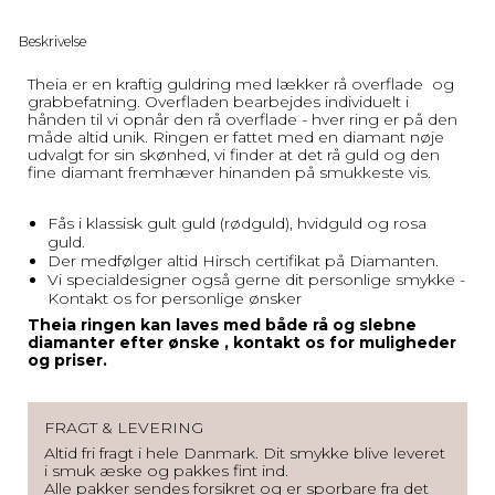
Beskrivelse
Theia er en kraftig guldring med lækker rå overflade og
grabbefatning. Overfladen bearbejdes individuelt i
hånden til vi opnår den rå overflade - hver ring er på den
måde altid unik. Ringen er fattet med en diamant nøje
udvalgt for sin skønhed, vi finder at det rå guld og den
fine diamant fremhæver hinanden på smukkeste vis.
Fås i klassisk gult guld (rødguld), hvidguld og rosa
guld.
Der medfølger altid Hirsch certifikat på Diamanten.
Vi specialdesigner også gerne dit personlige smykke -
Kontakt os for personlige ønsker
Theia ringen kan laves med både rå og slebne
diamanter efter ønske , kontakt os for muligheder
og priser.
FRAGT & LEVERING
Altid fri fragt i hele Danmark. Dit smykke blive leveret
i smuk æske og pakkes fint ind.
Alle pakker sendes forsikret og er sporbare fra det