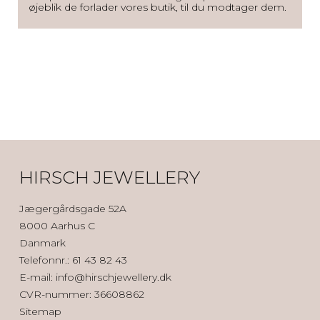
øjeblik de forlader vores butik, til du modtager dem.
HIRSCH JEWELLERY
Jægergårdsgade 52A
8000 Aarhus C
Danmark
Telefonnr.
:
61 43 82 43
E-mail
:
info@hirschjewellery.dk
CVR-nummer
:
36608862
Sitemap