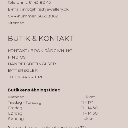
Telefonnr.
:
61 43 82 43
E-mail
:
info@hirschjewellery.dk
CVR-nummer
:
36608862
Sitemap
BUTIK & KONTAKT
KONTAK
T / BOOK RÅDGIVNING
FIND OS
HANDELSBETINGLSER
BYTTEREGLER
JOB & KARRIERE
Butikkens åbningstider:
Mandag
Lukket
Tirsdag - Torsdag
11 - 17*
Fredag
11 - 14.30
Lørdag
11 - 14.30
Søndag
Lukket
*(Lukket tirsdag i hele juli samt i uge 32)