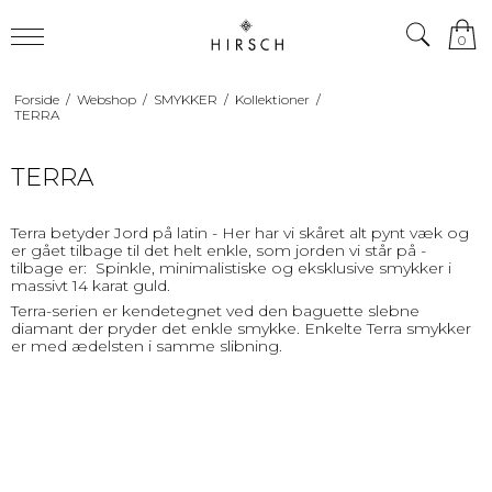
0
Forside
/
Webshop
/
SMYKKER
/
Kollektioner
/
TERRA
TERRA
Terra betyder Jord på latin - Her har vi skåret alt pynt væk og
er gået tilbage til det helt enkle, som jorden vi står på -
tilbage er: Spinkle, minimalistiske og eksklusive smykker i
massivt 14 karat guld.
Terra-serien er kendetegnet ved den baguette slebne
diamant der pryder det enkle smykke. Enkelte Terra smykker
er med ædelsten i samme slibning.