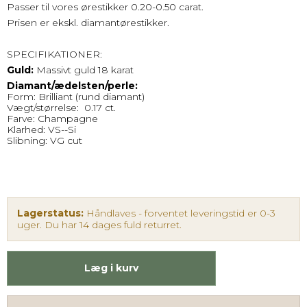
Passer til vores ørestikker 0.20-0.50 carat.
Prisen er ekskl. diamantørestikker.
SPECIFIKATIONER:
Guld:
Massivt guld 18 karat
Diamant/ædelsten/perle:
Form: Brilliant (rund diamant)
Vægt/størrelse: 0.17 ct.
Farve: Champagne
Klarhed: VS--Si
Slibning: VG cut
Lagerstatus:
Håndlaves - forventet leveringstid er 0-3
uger. Du har 14 dages fuld returret.
Læg i kurv